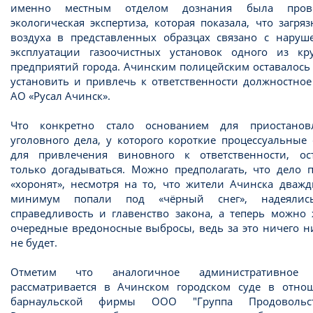
именно местным отделом дознания была пров
экологическая экспертиза, которая показала, что загря
воздуха в представленных образцах связано с наруш
эксплуатации газоочистных установок одного из кр
предприятий города. Ачинским полицейским оставалось
установить и привлечь к ответственности должностное
АО «Русал Ачинск».
Что конкретно стало основанием для приостанов
уголовного дела, у которого короткие процессуальные
для привлечения виновного к ответственности, ост
только догадываться. Можно предполагать, что дело п
«хоронят», несмотря на то, что жители Ачинска дважд
минимум попали под «чёрный снег», надеяли
справедливость и главенство закона, а теперь можно 
очередные вредоносные выбросы, ведь за это ничего н
не будет.
Отметим что аналогичное административное 
рассматривается в Ачинском городском суде в отно
барнаульской фирмы ООО "Группа Продовольст