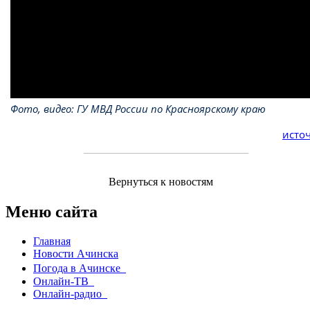
Фото, видео: ГУ МВД России по Красноярскому краю
источ
Вернуться к новостям
Меню сайта
Главная
Новости Ачинска
Погода в Ачинске
Онлайн-ТВ
Онлайн-радио