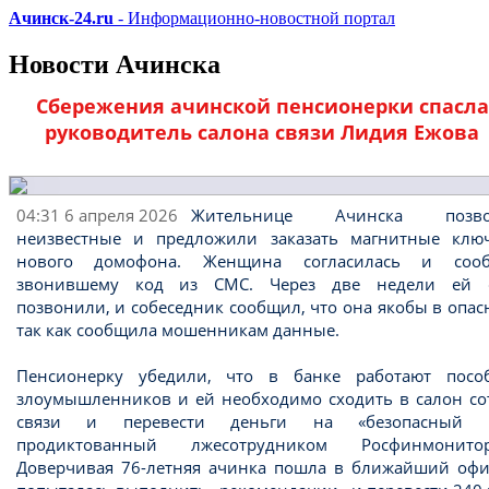
Ачинск-24.ru
- Информационно-новостной портал
Новости Ачинска
Сбережения ачинской пенсионерки спасла
руководитель салона связи Лидия Ежова
04:31 6 апреля 2026
Жительнице Ачинска позво
неизвестные и предложили заказать магнитные клю
нового домофона. Женщина согласилась и соо
звонившему код из СМС. Через две недели ей 
позвонили, и собеседник сообщил, что она якобы в опас
так как сообщила мошенникам данные.
Пенсионерку убедили, что в банке работают посо
злоумышленников и ей необходимо сходить в салон со
связи и перевести деньги на «безопасный с
продиктованный лжесотрудником Росфинмонитор
Доверчивая 76-летняя ачинка пошла в ближайший офис