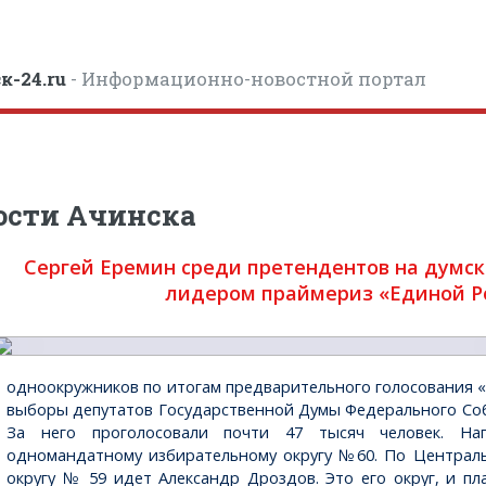
к-24.ru
- Информационно-новостной портал
ости Ачинска
Сергей Еремин среди претендентов на думск
лидером праймериз «Единой Ро
одноокружников по итогам предварительного голосования «
выборы депутатов Государственной Думы Федерального Соб
За него проголосовали почти 47 тысяч человек. На
одномандатному избирательному округу №60. По Централ
округу № 59 идет Александр Дроздов. Это его округ, и п