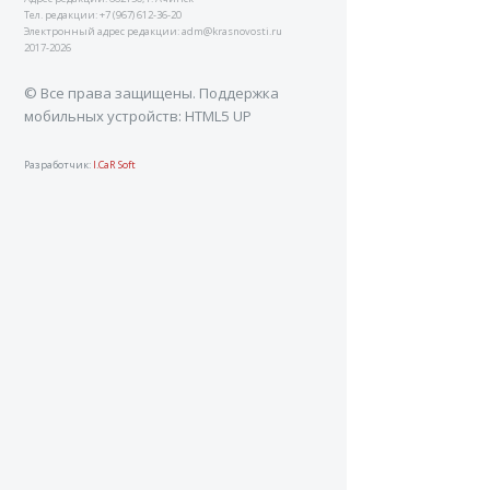
Тел. редакции: +7 (967) 612-36-20
Электронный адрес редакции: adm@krasnovosti.ru
2017-2026
© Все права защищены. Поддержка
мобильных устройств: HTML5 UP
Разработчик:
I.CaR Soft