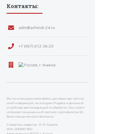
Контакты:
adm@achinsk-24.ru
+7 (967) 612-36-20
Россия, г. Ачинск
Мы не используем cookie-файлы, для сбора о вас той или
иной информации, не логируем IP-адреса и данные об
устройствах для последующей их обработки. Наш проект
использует защищённый протокол с сертификатом SSL.
Ваше посещение сайта безопасно.
Учредитель, редактор - И. Ю. Карасёв
ИНН: 245009017802
Адрес редакции: 662150, г. Ачинск