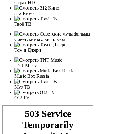
Страх HD
312 Кино
Твоё ТВ
Советские мультфильмы
Том и Джери
TNT Мusic
Мusic Box Russia
Муз ТВ
O!2 TV